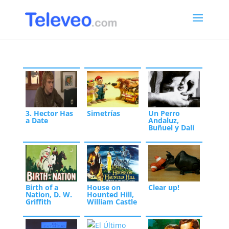
3. Hector Has
Simetrías
Un Perro
a Date
Andaluz,
Buñuel y Dalí
Birth of a
House on
Clear up!
Nation, D. W.
Hounted Hill,
Griffith
William Castle