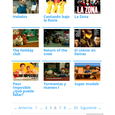
Helados
Cantando bajo
La Zona
la lluvia
The holiday
Return of the
El coloso en
club
crew
llamas
Peor
Tormentas y
Super models
Imposible
mareos I
¿Qué puede
fallar?
← Anterior
1
…
4
5
6
7
8
…
20
Siguiente →