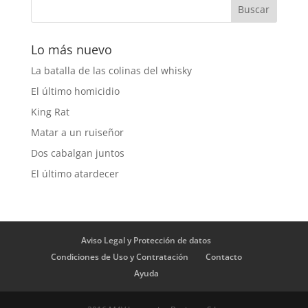
Lo más nuevo
La batalla de las colinas del whisky
El último homicidio
King Rat
Matar a un ruiseñor
Dos cabalgan juntos
El último atardecer
Aviso Legal y Protección de datos
Condiciones de Uso y Contratación
Contacto
Ayuda