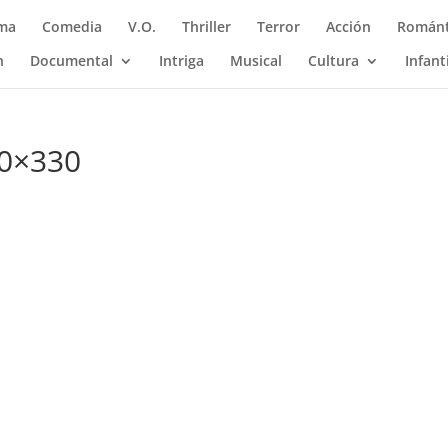
ma
Comedia
V.O.
Thriller
Terror
Acción
Románt
n
Documental
Intriga
Musical
Cultura
Infant
70×330