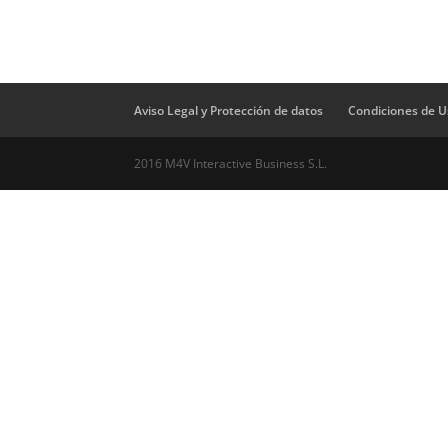
Aviso Legal y Protección de datos
Condiciones de U
2016 M4V Interactive Business S.L.