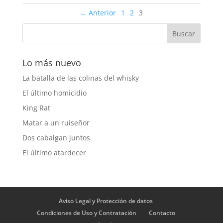
← Anterior
1
2
3
Lo más nuevo
La batalla de las colinas del whisky
El último homicidio
King Rat
Matar a un ruiseñor
Dos cabalgan juntos
El último atardecer
Aviso Legal y Protección de datos
Condiciones de Uso y Contratación
Contacto