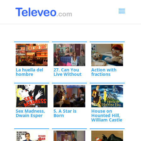
La huella del
27. Can You
Action with
hombre
Live Without
fractions
Sex Madness,
5. A Star is
House on
Dwain Esper
Born
Hounted Hill,
William Castle