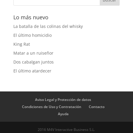
Lo más nuevo
La batalla de las colinas del whisky
El último homicidio
King Rat
Matar a un ruiseñor
Dos cabalgan juntos
El último atardecer
Aviso Legal y Protección de datos
Condiciones de Uso y Contratación
Contacto
Ayuda
2016 M4V Interactive Business S.L.