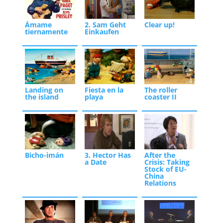
Ámame
2. Sam Geht
Clear up!
tiernamente
Einkaufen
Landing on
Fiesta en la
The roller
the island
playa
coaster II
Bicho-imán
3. Hector Has
After the
a Date
Crisis: Taking
Stock of EU-
China
Relations