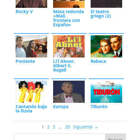
Rocky V
Mesa redonda
El teatro
«Mali,
griego (2)
frontera con
España»
Poniente
Li’l Abner,
Rebeca
Albert S.
Rogell
Cantando bajo
Europa
Tiburón
la lluvia
1
2
3
…
20
Siguiente →